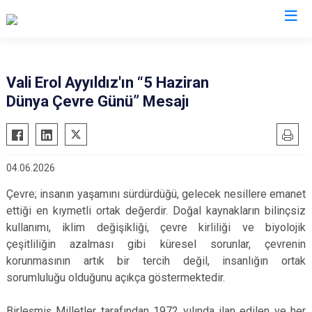
Valilikler
Vali Erol Ayyıldız'ın “5 Haziran
Dünya Çevre Günü” Mesajı
04.06.2026
Çevre; insanın yaşamını sürdürdüğü, gelecek nesillere emanet
ettiği en kıymetli ortak değerdir. Doğal kaynakların bilinçsiz
kullanımı, iklim değişikliği, çevre kirliliği ve biyolojik
çeşitliliğin azalması gibi küresel sorunlar, çevrenin
korunmasının artık bir tercih değil, insanlığın ortak
sorumluluğu olduğunu açıkça göstermektedir.
Birleşmiş Milletler tarafından 1972 yılında ilan edilen ve her