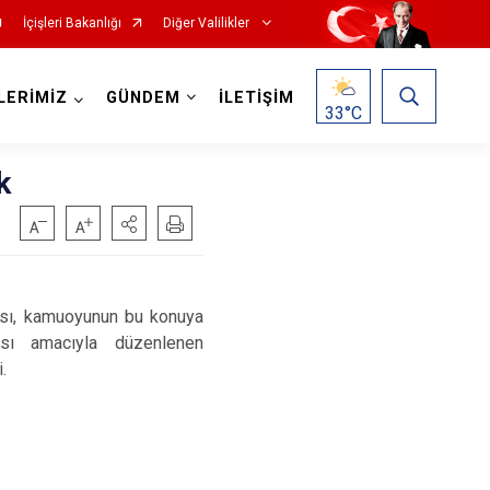
İçişleri Bakanlığı
Diğer Valilikler
LERİMİZ
GÜNDEM
İLETİŞİM
33
°C
k
lması, kamuoyunun bu konuya
ması amacıyla düzenlenen
.