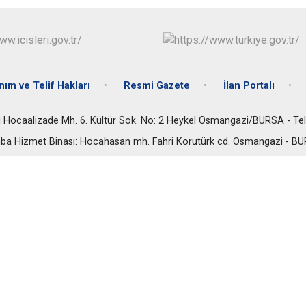
anım ve Telif Hakları
Resmi Gazete
İlan Portalı
iği Hocaalizade Mh. 6. Kültür Sok. No: 2 Heykel Osmangazi/BURSA - Te
şamba Hizmet Binası: Hocahasan mh. Fahri Korutürk cd. Osmangazi - BU