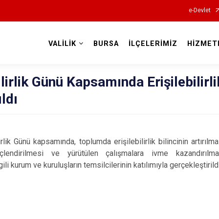
e-Devlet
VALİLİK
BURSA
İLÇELERİMİZ
HİZMET
Valilikler
ilirlik Günü Kapsamında Erişilebilirli
ldı
irlik Günü kapsamında, toplumda erişilebilirlik bilincinin artırı
 güçlendirilmesi ve yürütülen çalışmalara ivme kazandırıl
ilgili kurum ve kuruluşların temsilcilerinin katılımıyla gerçekleştirildi