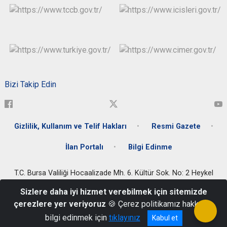
Bizi Takip Edin
Gizlilik, Kullanım ve Telif Hakları
Resmi Gazete
İlan Portalı
Bilgi Edinme
T.C. Bursa Valiliği Hocaalizade Mh. 6. Kültür Sok. No: 2 Heykel
Osmangazi/BURSA - Tel : 0224 225 1900
Sizlere daha iyi hizmet verebilmek için sitemizde
T.C. Bursa Valiliği Çarşamba Hizmet Binası: Hocahasan mh. Fahri
çerezlere yer veriyoruz
🍪 Çerez politikamız hakkında
Korutürk cd. Osmangazi - BURSA - Tel: 0224 273 5000
bilgi edinmek için
tıklayınız
Kabul et