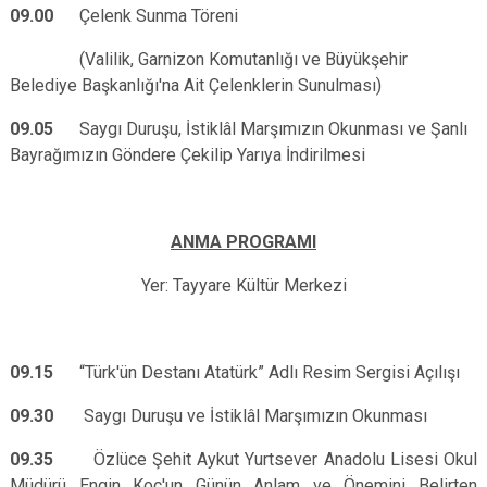
09.00
Çelenk Sunma Töreni
(Valilik, Garnizon Komutanlığı ve Büyükşehir
Belediye Başkanlığı'na Ait Çelenklerin Sunulması)
09.05
Saygı Duruşu, İstiklâl Marşımızın Okunması ve Şanlı
Bayrağımızın Göndere Çekilip Yarıya İndirilmesi
ANMA PROGRAMI
Yer: Tayyare Kültür Merkezi
09.15
“Türk'ün Destanı Atatürk” Adlı Resim Sergisi Açılışı
09.30
Saygı Duruşu ve
İstiklâl Marşımızın Okunması
09.35
Özlüce Şehit Aykut Yurtsever Anadolu Lisesi Okul
Müdürü Engin Koç'un Günün Anlam ve Önemini Belirten